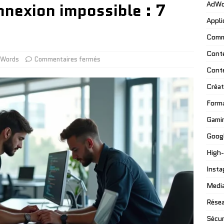
nexion impossible : 7
AdWo
Appli
Comm
Cont
Words
Commentaires fermés
Cont
Créat
Form
Gami
Googl
High
Insta
Media
Résea
Sécur