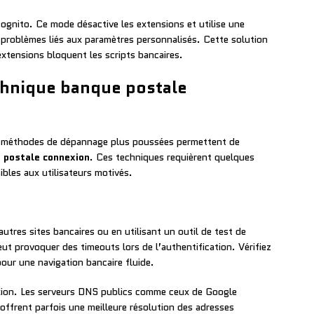
cognito. Ce mode désactive les extensions et utilise une
 problèmes liés aux paramètres personnalisés. Cette solution
extensions bloquent les scripts bancaires.
chnique banque postale
s méthodes de dépannage plus poussées permettent de
 postale connexion
. Ces techniques requièrent quelques
bles aux utilisateurs motivés.
utres sites bancaires ou en utilisant un outil de test de
ut provoquer des timeouts lors de l’authentification. Vérifiez
ur une navigation bancaire fluide.
ion. Les serveurs DNS publics comme ceux de Google
offrent parfois une meilleure résolution des adresses