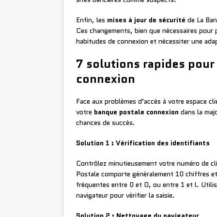
Enfin, les
mises à jour de sécurité
de La Ban
Ces changements, bien que nécessaires pour 
habitudes de connexion et nécessiter une adap
7 solutions rapides pour
connexion
Face aux problèmes d’accès à votre espace cl
votre
banque postale connexion
dans la majo
chances de succès.
Solution 1 : Vérification des identifiants
Contrôlez minutieusement votre numéro de cli
Postale comporte généralement 10 chiffres et 
fréquentes entre 0 et O, ou entre 1 et l. Utili
navigateur pour vérifier la saisie.
Solution 2 : Nettoyage du navigateur