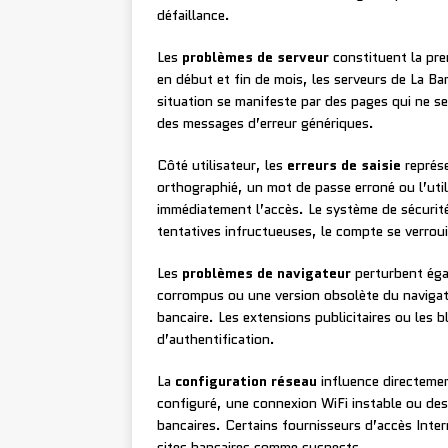
défaillance.
Les
problèmes de serveur
constituent la pre
en début et fin de mois, les serveurs de La B
situation se manifeste par des pages qui ne 
des messages d’erreur génériques.
Côté utilisateur, les
erreurs de saisie
représe
orthographié, un mot de passe erroné ou l’uti
immédiatement l’accès. Le système de sécurité 
tentatives infructueuses, le compte se verrou
Les
problèmes de navigateur
perturbent éga
corrompus ou une version obsolète du navigat
bancaire. Les extensions publicitaires ou les 
d’authentification.
La
configuration réseau
influence directemen
configuré, une connexion WiFi instable ou des
bancaires. Certains fournisseurs d’accès Intern
sites bancaires comme suspects.