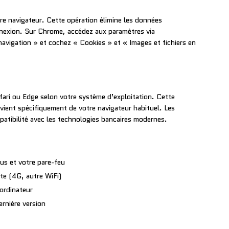
tre navigateur. Cette opération élimine les données
nnexion. Sur Chrome, accédez aux paramètres via
vigation » et cochez « Cookies » et « Images et fichiers en
ari ou Edge selon votre système d’exploitation. Cette
ovient spécifiquement de votre navigateur habituel. Les
patibilité avec les technologies bancaires modernes.
us et votre pare-feu
nte (4G, autre WiFi)
ordinateur
ernière version