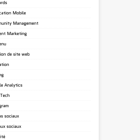
rds
cation Mobile
unity Management
ent Marketing
enu
ion de site web
ation
ng
e Analytics
-Tech
gram
s sociaux
ux sociaux
ité