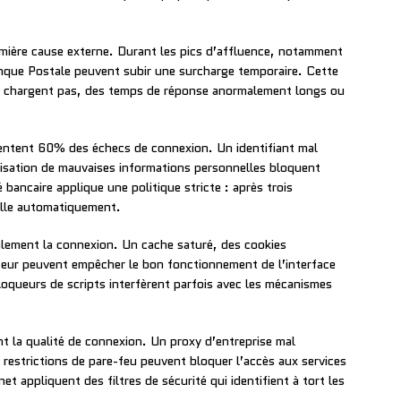
mière cause externe. Durant les pics d’affluence, notamment
anque Postale peuvent subir une surcharge temporaire. Cette
se chargent pas, des temps de réponse anormalement longs ou
ntent 60% des échecs de connexion. Un identifiant mal
lisation de mauvaises informations personnelles bloquent
bancaire applique une politique stricte : après trois
ille automatiquement.
lement la connexion. Un cache saturé, des cookies
eur peuvent empêcher le bon fonctionnement de l’interface
bloqueurs de scripts interfèrent parfois avec les mécanismes
t la qualité de connexion. Un proxy d’entreprise mal
 restrictions de pare-feu peuvent bloquer l’accès aux services
et appliquent des filtres de sécurité qui identifient à tort les