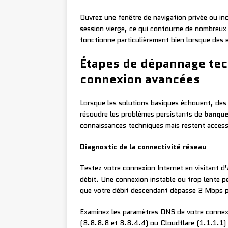
Ouvrez une fenêtre de navigation privée ou in
session vierge, ce qui contourne de nombreux
fonctionne particulièrement bien lorsque des 
Étapes de dépannage te
connexion avancées
Lorsque les solutions basiques échouent, de
résoudre les problèmes persistants de
banque
connaissances techniques mais restent accessi
Diagnostic de la connectivité réseau
Testez votre connexion Internet en visitant d’a
débit. Une connexion instable ou trop lente pe
que votre débit descendant dépasse 2 Mbps po
Examinez les paramètres DNS de votre connex
(8.8.8.8 et 8.8.4.4) ou Cloudflare (1.1.1.1) 