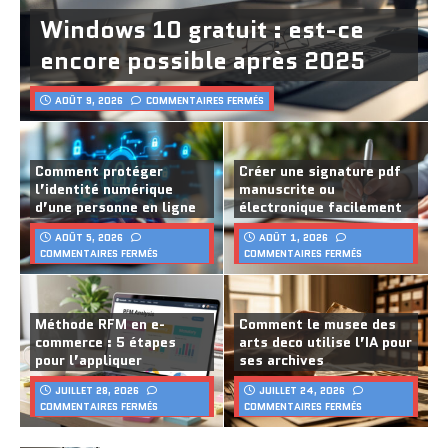
Windows 10 gratuit : est-ce
encore possible après 2025
AOÛT 9, 2026
COMMENTAIRES FERMÉS
Comment protéger
Créer une signature pdf
l’identité numérique
manuscrite ou
d’une personne en ligne
électronique facilement
AOÛT 5, 2026
AOÛT 1, 2026
COMMENTAIRES FERMÉS
COMMENTAIRES FERMÉS
Méthode RFM en e-
Comment le musee des
commerce : 5 étapes
arts deco utilise l’IA pour
pour l’appliquer
ses archives
JUILLET 28, 2026
JUILLET 24, 2026
COMMENTAIRES FERMÉS
COMMENTAIRES FERMÉS