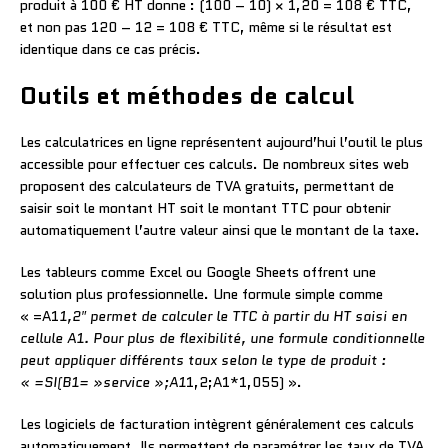
produit à 100 € HT donne : (100 – 10) × 1,20 = 108 € TTC,
et non pas 120 – 12 = 108 € TTC, même si le résultat est
identique dans ce cas précis.
Outils et méthodes de calcul
Les calculatrices en ligne représentent aujourd’hui l’outil le plus
accessible pour effectuer ces calculs. De nombreux sites web
proposent des calculateurs de TVA gratuits, permettant de
saisir soit le montant HT soit le montant TTC pour obtenir
automatiquement l’autre valeur ainsi que le montant de la taxe.
Les tableurs comme Excel ou Google Sheets offrent une
solution plus professionnelle. Une formule simple comme
« =A1
1,2″ permet de calculer le TTC à partir du HT saisi en
cellule A1. Pour plus de flexibilité, une formule conditionnelle
peut appliquer différents taux selon le type de produit :
« =SI(B1= »service »;A1
1,2;A1*1,055) ».
Les logiciels de facturation intègrent généralement ces calculs
automatiquement. Ils permettent de paramétrer les taux de TVA