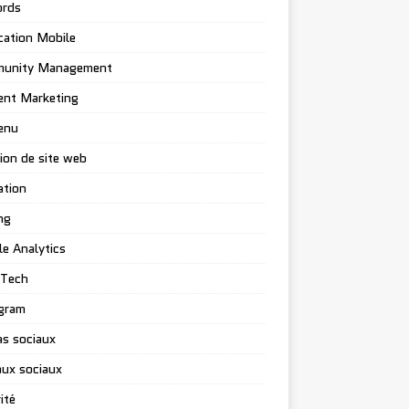
rds
cation Mobile
unity Management
ent Marketing
enu
ion de site web
ation
ng
e Analytics
-Tech
gram
s sociaux
ux sociaux
ité