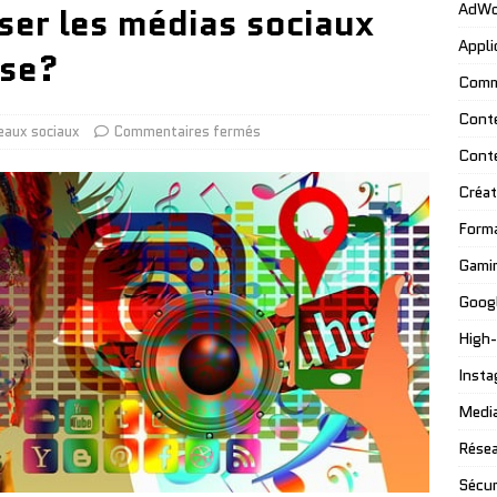
ser les médias sociaux
AdWo
Appli
ise?
Comm
Cont
eaux sociaux
Commentaires fermés
Cont
Créat
Form
Gami
Googl
High
Insta
Media
Résea
Sécur