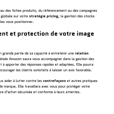
veau des fiches produits, du référencement ou des campagnes
s globale sur votre
stratégie pricing
, la gestion des stocks
lles vous positionner.
ient et protection de votre image
grande partie de sa capacité à entretenir une
relation
alisée Amazon saura vous accompagner dans la gestion des
ant à apporter des réponses rapides et adaptées. Elle pourra
ourager les clients satisfaits à laisser un avis favorable.
s aider à lutter contre les
contrefaçons
et autres pratiques
e marque. Elle travaillera avec vous pour protéger votre
nce d’achat sécurisée et conforme à leurs attentes.