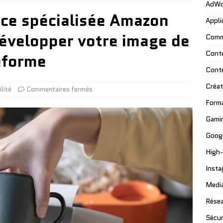
AdWo
e spécialisée Amazon
Appli
développer votre image de
Comm
Cont
eforme
Cont
Créat
ilité
Commentaires fermés
Form
Gami
Googl
High
Insta
Media
Résea
Sécur