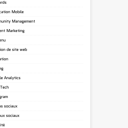
rds
cation Mobile
unity Management
ent Marketing
enu
ion de site web
ation
ng
e Analytics
-Tech
gram
s sociaux
ux sociaux
ité