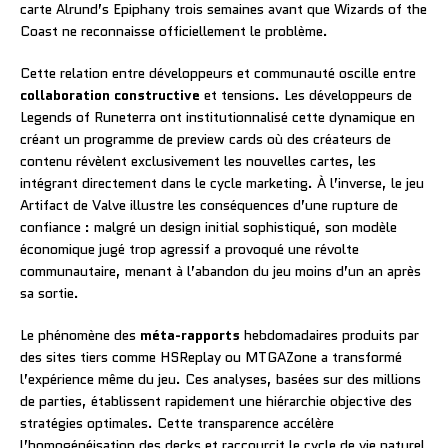
carte Alrund’s Epiphany trois semaines avant que Wizards of the
Coast ne reconnaisse officiellement le problème.
Cette relation entre développeurs et communauté oscille entre
collaboration constructive
et tensions. Les développeurs de
Legends of Runeterra ont institutionnalisé cette dynamique en
créant un programme de preview cards où des créateurs de
contenu révèlent exclusivement les nouvelles cartes, les
intégrant directement dans le cycle marketing. À l’inverse, le jeu
Artifact de Valve illustre les conséquences d’une rupture de
confiance : malgré un design initial sophistiqué, son modèle
économique jugé trop agressif a provoqué une révolte
communautaire, menant à l’abandon du jeu moins d’un an après
sa sortie.
Le phénomène des
méta-rapports
hebdomadaires produits par
des sites tiers comme HSReplay ou MTGAZone a transformé
l’expérience même du jeu. Ces analyses, basées sur des millions
de parties, établissent rapidement une hiérarchie objective des
stratégies optimales. Cette transparence accélère
l’homogénéisation des decks et raccourcit le cycle de vie naturel