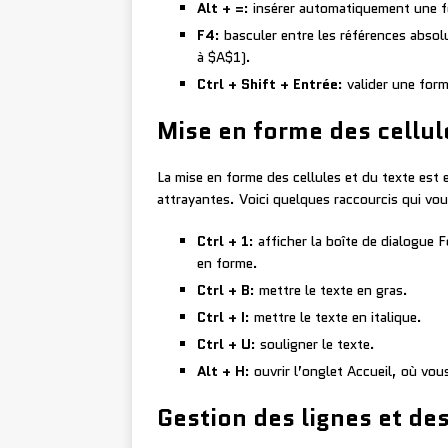
Alt + =
: insérer automatiquement une 
F4
: basculer entre les références abso
à $A$1).
Ctrl + Shift + Entrée
: valider une form
Mise en forme des cellul
La mise en forme des cellules et du texte est es
attrayantes. Voici quelques raccourcis qui vo
Ctrl + 1
: afficher la boîte de dialogue 
en forme.
Ctrl + B
: mettre le texte en gras.
Ctrl + I
: mettre le texte en italique.
Ctrl + U
: souligner le texte.
Alt + H
: ouvrir l’onglet Accueil, où v
Gestion des lignes et de