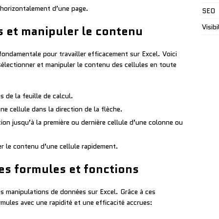
r horizontalement d’une page.
SEO
Visibi
s et manipuler le contenu
 fondamentale pour travailler efficacement sur Excel. Voici
électionner et manipuler le contenu des cellules en toute
s de la feuille de calcul.
ne cellule dans la direction de la flèche.
tion jusqu’à la première ou dernière cellule d’une colonne ou
er le contenu d’une cellule rapidement.
les formules et fonctions
es manipulations de données sur Excel. Grâce à ces
rmules avec une rapidité et une efficacité accrues: