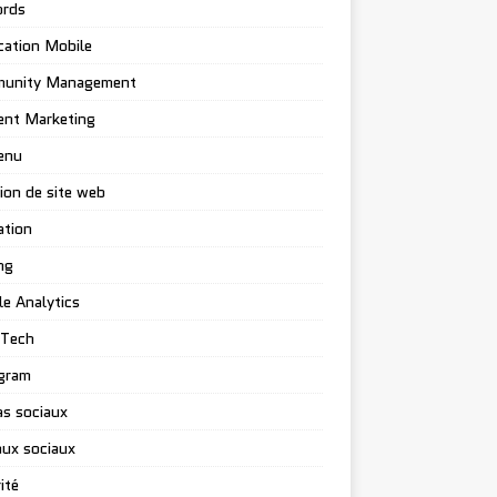
rds
cation Mobile
unity Management
ent Marketing
enu
ion de site web
ation
ng
e Analytics
-Tech
gram
s sociaux
ux sociaux
ité