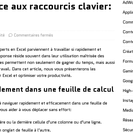
ce aux raccourcis clavier:
AdWo
Appli
Comm
Cont
lité
Commentaires fermés
Cont
ts en Excel parviennent à travailler si rapidement et
Créat
éponse réside souvent dans leur utilisation maîtrisée des
Form
hes permettent non seulement de gagner du temps, mais aussi
 travail. Dans cet article, nous vous présenterons les
Gami
r Excel et optimiser votre productivité.
Googl
dement dans une feuille de calcul
High
Insta
à naviguer rapidement et efficacement dans une feuille de
vous aider à vous déplacer sans effort:
Media
Résea
ière ou la dernière cellule d’une colonne ou d’une ligne.
Sécur
 onglet de feuille à l’autre.