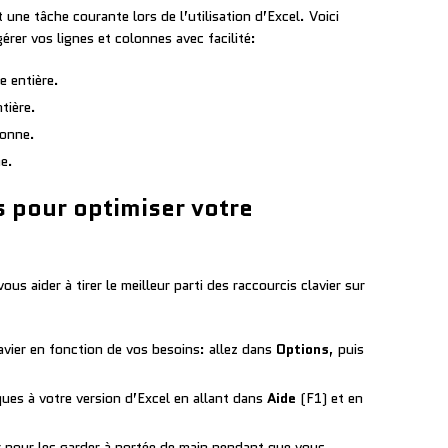
une tâche courante lors de l’utilisation d’Excel. Voici
rer vos lignes et colonnes avec facilité:
e entière.
tière.
lonne.
ne.
 pour optimiser votre
s aider à tirer le meilleur parti des raccourcis clavier sur
avier en fonction de vos besoins: allez dans
Options
, puis
ques à votre version d’Excel en allant dans
Aide
(F1) et en
er pour les garder à portée de main pendant que vous