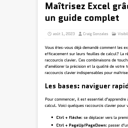
Maîtrisez Excel grâ
un guide complet
août 1, 2023
Craig Gonzales
Visibi
Vous êtes-vous déjà demandé comment les exper
efficacement sur leurs feuilles de calcul? La r
raccourcis clavier. Ces combinaisons de touc
d’améliorer la précision et la qualité de votre
raccourcis clavier indispensables pour maîtrise
Les bases: naviguer rapi
Pour commencer, il est essentiel d’apprendre 
calcul. Voici quelques raccourcis clavier pour 
Ctrl + flèche
: se déplacer vers la prem
Ctrl + PageUp/PageDown
: passer d’un