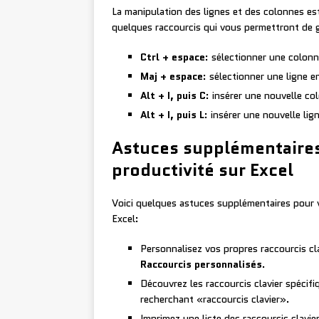
La manipulation des lignes et des colonnes est 
quelques raccourcis qui vous permettront de gé
Ctrl + espace
: sélectionner une colonn
Maj + espace
: sélectionner une ligne en
Alt + I, puis C
: insérer une nouvelle co
Alt + I, puis L
: insérer une nouvelle lig
Astuces supplémentaires
productivité sur Excel
Voici quelques astuces supplémentaires pour vou
Excel:
Personnalisez vos propres raccourcis cl
Raccourcis personnalisés
.
Découvrez les raccourcis clavier spécifi
recherchant «raccourcis clavier».
Imprimez une liste des raccourcis clavi