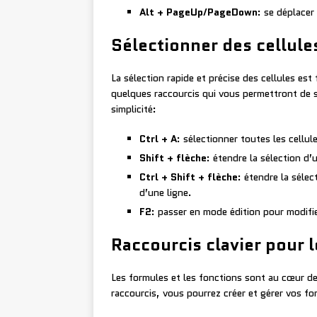
Alt + PageUp/PageDown
: se déplace
Sélectionner des cellule
La sélection rapide et précise des cellules est
quelques raccourcis qui vous permettront de s
simplicité:
Ctrl + A
: sélectionner toutes les cellule
Shift + flèche
: étendre la sélection d’u
Ctrl + Shift + flèche
: étendre la sélec
d’une ligne.
F2
: passer en mode édition pour modifi
Raccourcis clavier pour 
Les formules et les fonctions sont au cœur d
raccourcis, vous pourrez créer et gérer vos fo