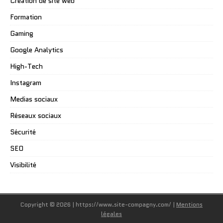
Création de site web
Formation
Gaming
Google Analytics
High-Tech
Instagram
Medias sociaux
Réseaux sociaux
Sécurité
SEO
Visibilité
Copyright © 2026 | https://www.site-compagny.com/
|
Mentions
légales