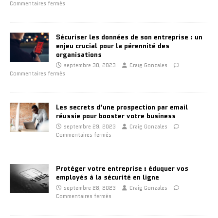
Commentaires fermés
Sécuriser les données de son entreprise : un
enjeu crucial pour la pérennité des
organisations
septembre 30, 2023
Craig Gonzales
Commentaires fermés
Les secrets d’une prospection par email
réussie pour booster votre business
septembre 29, 2023
Craig Gonzales
Commentaires fermés
Protéger votre entreprise : éduquer vos
employés à la sécurité en ligne
septembre 28, 2023
Craig Gonzales
Commentaires fermés