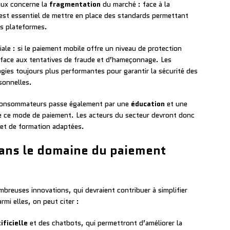
eux concerne la
fragmentation
du marché : face à la
l est essentiel de mettre en place des standards permettant
tes plateformes.
ale : si le paiement mobile offre un niveau de protection
t face aux tentatives de fraude et d’hameçonnage. Les
gies toujours plus performantes pour garantir la sécurité des
sonnelles.
s consommateurs passe également par une
éducation
et une
de ce mode de paiement. Les acteurs du secteur devront donc
et de formation adaptées.
dans le domaine du paiement
breuses innovations, qui devraient contribuer à simplifier
mi elles, on peut citer :
ificielle
et des chatbots, qui permettront d’améliorer la