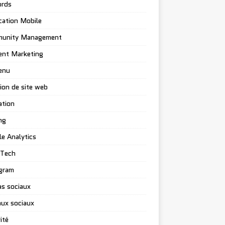
rds
cation Mobile
unity Management
ent Marketing
enu
ion de site web
ation
ng
e Analytics
-Tech
gram
s sociaux
ux sociaux
ité