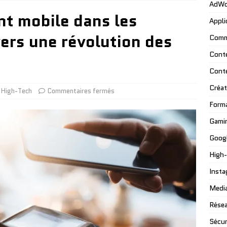
AdWo
nt mobile dans les
Appli
vers une révolution des
Comm
Cont
Cont
Créat
High-Tech
Commentaires fermés
Form
Gami
Googl
High
Insta
Media
Résea
Sécur