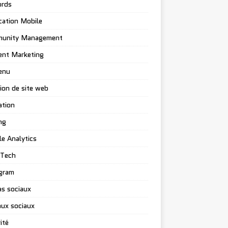
rds
cation Mobile
unity Management
ent Marketing
enu
ion de site web
ation
ng
e Analytics
-Tech
gram
s sociaux
ux sociaux
ité