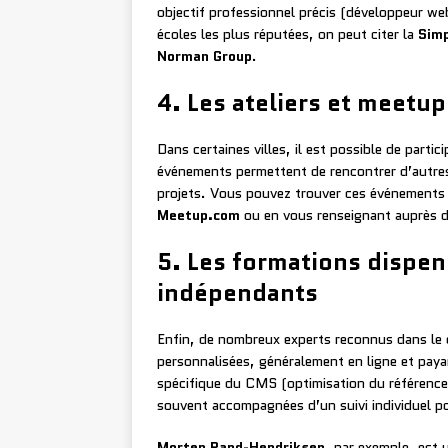
objectif professionnel précis (développeur web,
écoles les plus réputées, on peut citer la
Simp
Norman Group
.
4. Les ateliers et meetu
Dans certaines villes, il est possible de part
événements permettent de rencontrer d’autres
projets. Vous pouvez trouver ces événements 
Meetup.com
ou en vous renseignant auprès d
5. Les formations dispen
indépendants
Enfin, de nombreux experts reconnus dans le
personnalisées, généralement en ligne et pay
spécifique du CMS (optimisation du référence
souvent accompagnées d’un suivi individuel po
Morten Rand-Hendriksen
, par exemple, est 