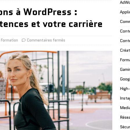
AdWo
ons à WordPress :
Appli
ences et votre carrière
Comm
Cont
Formation
Commentaires fermés
Cont
Créat
Form
Gami
Googl
High
Insta
Media
Résea
Sécur