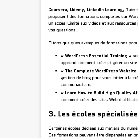
Coursera
,
Udemy
,
LinkedIn Learning
,
Tuts
proposent des formations complètes sur Word
un accès illimité aux vidéos et aux ressource
vos questions.
Citons quelques exemples de formations popul
« WordPress Essential Training »
sur
apprend comment créer et gérer un site
« The Complete WordPress Website 
gestion de blog pour vous initier à la 
communautaire.
« Learn How to Build High Quality Af
comment créer des sites Web d’affiliat
3. Les écoles spécialisé
Certaines écoles dédiées aux métiers du numé
Ces formations peuvent être dispensées en pré