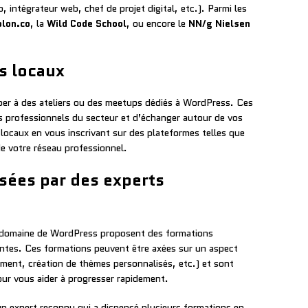
 intégrateur web, chef de projet digital, etc.). Parmi les
lon.co
, la
Wild Code School
, ou encore le
NN/g Nielsen
ps locaux
iciper à des ateliers ou des meetups dédiés à WordPress. Ces
 professionnels du secteur et d’échanger autour de vos
locaux en vous inscrivant sur des plateformes telles que
e votre réseau professionnel.
sées par des experts
 domaine de WordPress proposent des formations
antes. Ces formations peuvent être axées sur un aspect
ment, création de thèmes personnalisés, etc.) et sont
ur vous aider à progresser rapidement.
un expert reconnu qui a dispensé plusieurs formations en