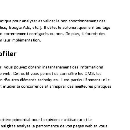
ratique pour analyser et valider le bon fonctionnement des
ics, Google Ads, etc.). Il détecte automatiquement les tags
ont correctement configurés ou non. De plus, il fournit des
r leur implémentation.
filer
r
, vous pouvez obtenir instantanément des informations
site web. Cet outil vous permet de connaître les CMS, les
 d’autres éléments techniques. Il est particulièrement utile
 étudier la concurrence et s’inspirer des meilleures pratiques
ritère primordial pour l’expérience utilisateur et le
Insights
analyse la performance de vos pages web et vous