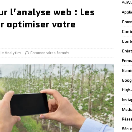
AdWo
r l’analyse web : Les
Appli
r optimiser votre
Comm
Cont
Cont
Créat
le Analytics
Commentaires fermés
Form
Gami
Googl
High
Insta
Media
Résea
Sécur