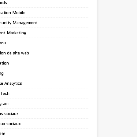
rds
cation Mobile
unity Management
ent Marketing
enu
ion de site web
ation
ng
e Analytics
-Tech
gram
s sociaux
ux sociaux
ité