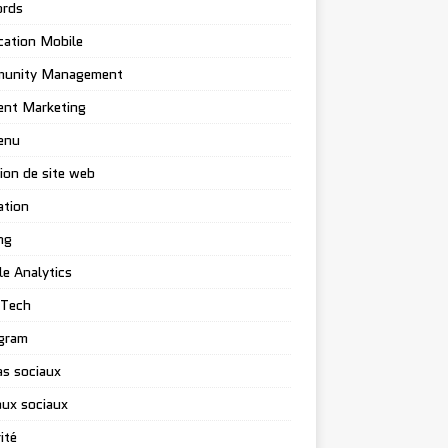
rds
cation Mobile
unity Management
ent Marketing
enu
ion de site web
ation
ng
e Analytics
-Tech
gram
s sociaux
ux sociaux
ité