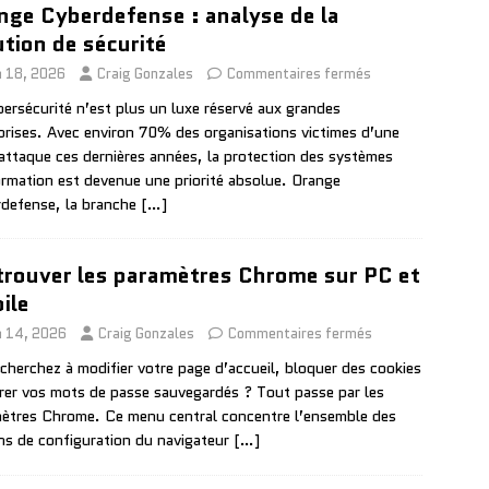
nge Cyberdefense : analyse de la
ution de sécurité
n 18, 2026
Craig Gonzales
Commentaires fermés
bersécurité n’est plus un luxe réservé aux grandes
prises. Avec environ 70% des organisations victimes d’une
attaque ces dernières années, la protection des systèmes
ormation est devenue une priorité absolue. Orange
defense, la branche
[…]
trouver les paramètres Chrome sur PC et
ile
in 14, 2026
Craig Gonzales
Commentaires fermés
cherchez à modifier votre page d’accueil, bloquer des cookies
rer vos mots de passe sauvegardés ? Tout passe par les
ètres Chrome. Ce menu central concentre l’ensemble des
ns de configuration du navigateur
[…]