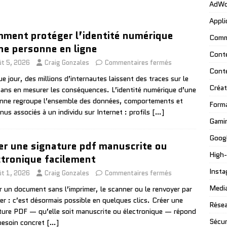
AdWo
Appli
ment protéger l’identité numérique
Comm
ne personne en ligne
Cont
ût 5, 2026
Craig Gonzales
Commentaires fermés
Cont
e jour, des millions d’internautes laissent des traces sur le
Créat
ans en mesurer les conséquences. L’identité numérique d’une
nne regroupe l’ensemble des données, comportements et
Form
nus associés à un individu sur Internet : profils
[…]
Gami
Googl
er une signature pdf manuscrite ou
High
ctronique facilement
Insta
ût 1, 2026
Craig Gonzales
Commentaires fermés
Media
r un document sans l’imprimer, le scanner ou le renvoyer par
ier : c’est désormais possible en quelques clics. Créer une
Résea
ture PDF — qu’elle soit manuscrite ou électronique — répond
Sécur
besoin concret
[…]