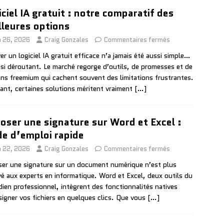
iciel IA gratuit : notre comparatif des
lleures options
n 26, 2026
Craig Gonzales
Commentaires fermés
er un logiciel IA gratuit efficace n’a jamais été aussi simple…
ssi déroutant. Le marché regorge d’outils, de promesses et de
ons freemium qui cachent souvent des limitations frustrantes.
ant, certaines solutions méritent vraiment
[…]
oser une signature sur Word et Excel :
e d’emploi rapide
n 22, 2026
Craig Gonzales
Commentaires fermés
er une signature sur un document numérique n’est plus
vé aux experts en informatique. Word et Excel, deux outils du
dien professionnel, intègrent des fonctionnalités natives
signer vos fichiers en quelques clics. Que vous
[…]