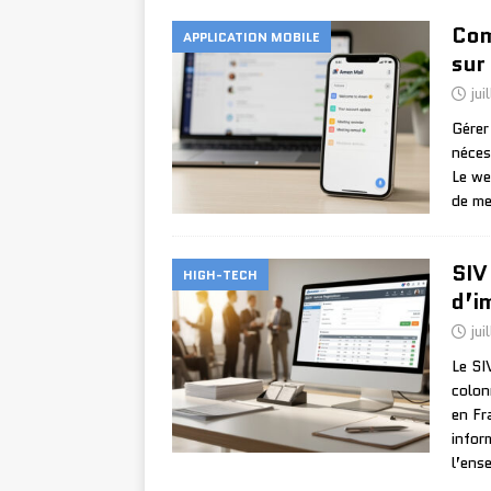
Com
APPLICATION MOBILE
sur
jui
Gérer
néces
Le we
de me
SIV
HIGH-TECH
d’i
jui
Le SI
colon
en Fr
infor
l’ens