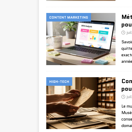
Mét
CONTENT MARKETING
pou
jui
Savoi
quitt
exact
année
Com
HIGH-TECH
pou
jui
Le mu
Musée
conse
domai