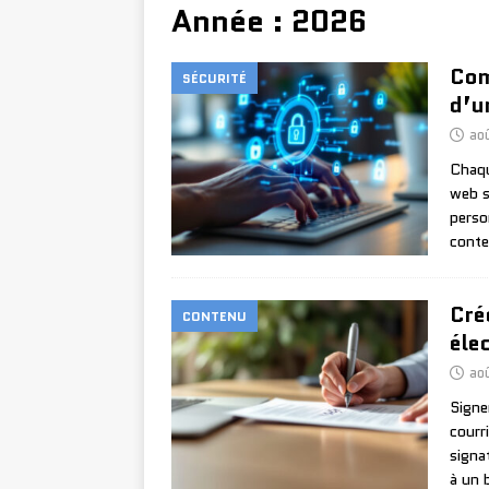
Année :
2026
Com
SÉCURITÉ
d’u
ao
Chaqu
web s
perso
conte
Cré
CONTENU
éle
ao
Signe
courr
signa
à un 