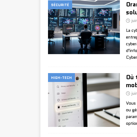
Ora
SÉCURITÉ
sol
jui
La cy
entre
cyber
d’inf
Cyber
Où 
HIGH-TECH
mob
ju
Vous 
ou gé
param
optio