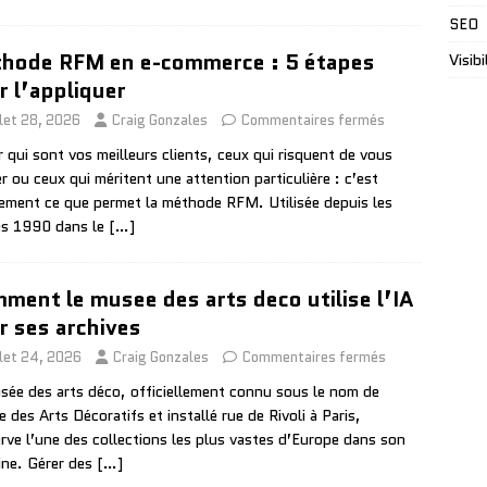
SEO
hode RFM en e-commerce : 5 étapes
Visibi
r l’appliquer
llet 28, 2026
Craig Gonzales
Commentaires fermés
r qui sont vos meilleurs clients, ceux qui risquent de vous
er ou ceux qui méritent une attention particulière : c’est
ement ce que permet la méthode RFM. Utilisée depuis les
s 1990 dans le
[…]
ment le musee des arts deco utilise l’IA
r ses archives
llet 24, 2026
Craig Gonzales
Commentaires fermés
sée des arts déco, officiellement connu sous le nom de
 des Arts Décoratifs et installé rue de Rivoli à Paris,
rve l’une des collections les plus vastes d’Europe dans son
ne. Gérer des
[…]