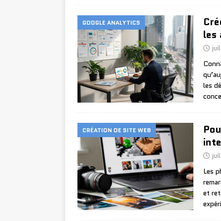
Crée
GOOGLE ANALYTICS
les
jui
Conna
qu’au
les d
conce
Pou
CRÉATION DE SITE WEB
int
jui
Les p
remar
et re
expér