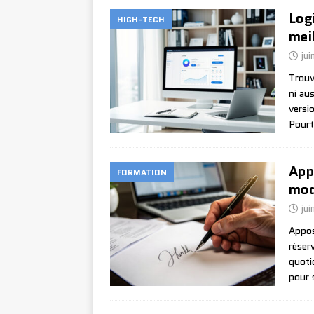
Log
HIGH-TECH
mei
jui
Trouv
ni au
versi
Pourt
App
FORMATION
mod
jui
Appos
réser
quoti
pour 