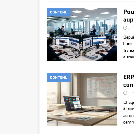
Pou
CONTENU
aup
jui
Depui
l’une
franc
a tra
ERP
CONTENU
con
jui
Chaqu
à leu
acron
centr