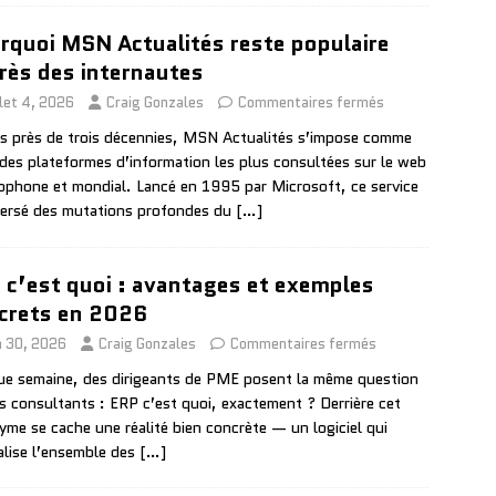
rquoi MSN Actualités reste populaire
rès des internautes
llet 4, 2026
Craig Gonzales
Commentaires fermés
s près de trois décennies, MSN Actualités s’impose comme
 des plateformes d’information les plus consultées sur le web
ophone et mondial. Lancé en 1995 par Microsoft, ce service
versé des mutations profondes du
[…]
 c’est quoi : avantages et exemples
crets en 2026
n 30, 2026
Craig Gonzales
Commentaires fermés
e semaine, des dirigeants de PME posent la même question
rs consultants : ERP c’est quoi, exactement ? Derrière cet
yme se cache une réalité bien concrète — un logiciel qui
alise l’ensemble des
[…]