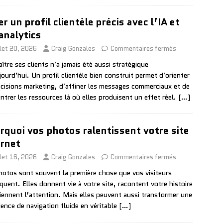
r un profil clientèle précis avec l’IA et
 analytics
llet 20, 2026
Craig Gonzales
Commentaires fermés
ître ses clients n’a jamais été aussi stratégique
jourd’hui. Un profil clientèle bien construit permet d’orienter
écisions marketing, d’affiner les messages commerciaux et de
ntrer les ressources là où elles produisent un effet réel.
[…]
rquoi vos photos ralentissent votre site
ernet
llet 16, 2026
Craig Gonzales
Commentaires fermés
hotos sont souvent la première chose que vos visiteurs
quent. Elles donnent vie à votre site, racontent votre histoire
tiennent l’attention. Mais elles peuvent aussi transformer une
ience de navigation fluide en véritable
[…]