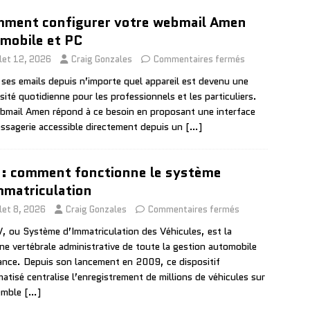
ment configurer votre webmail Amen
 mobile et PC
llet 12, 2026
Craig Gonzales
Commentaires fermés
 ses emails depuis n’importe quel appareil est devenu une
sité quotidienne pour les professionnels et les particuliers.
bmail Amen répond à ce besoin en proposant une interface
ssagerie accessible directement depuis un
[…]
 : comment fonctionne le système
mmatriculation
llet 8, 2026
Craig Gonzales
Commentaires fermés
V, ou Système d’Immatriculation des Véhicules, est la
ne vertébrale administrative de toute la gestion automobile
ance. Depuis son lancement en 2009, ce dispositif
matisé centralise l’enregistrement de millions de véhicules sur
emble
[…]