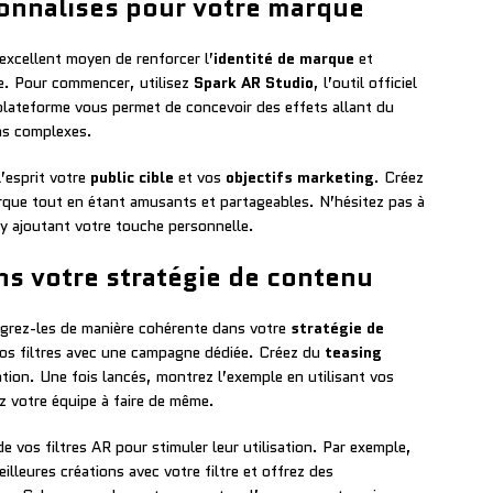
sonnalisés pour votre marque
 excellent moyen de renforcer l’
identité de marque
et
ce. Pour commencer, utilisez
Spark AR Studio
, l’outil officiel
plateforme vous permet de concevoir des effets allant du
ns complexes.
l’esprit votre
public cible
et vos
objectifs marketing
. Créez
arque tout en étant amusants et partageables. N’hésitez pas à
 y ajoutant votre touche personnelle.
ans votre stratégie de contenu
tégrez-les de manière cohérente dans votre
stratégie de
os filtres avec une campagne dédiée. Créez du
teasing
ation. Une fois lancés, montrez l’exemple en utilisant vos
 votre équipe à faire de même.
e vos filtres AR pour stimuler leur utilisation. Par exemple,
lleures créations avec votre filtre et offrez des