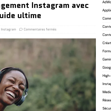
agement Instagram avec
AdWo
Appli
guide ultime
Comm
Cont
Instagram
Commentaires fermés
Cont
Créat
Form
Gami
Googl
High
Insta
Media
Résea
Sécur