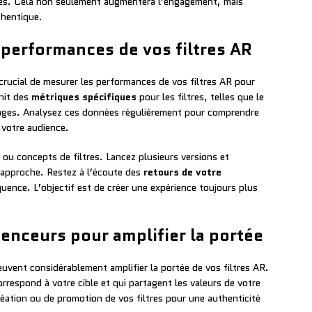
ves. Cela non seulement augmentera l’engagement, mais
thentique.
 performances de vos filtres AR
crucial de mesurer les performances de vos filtres AR pour
nit des
métriques spécifiques
pour les filtres, telles que le
tages. Analysez ces données régulièrement pour comprendre
 votre audience.
 ou concepts de filtres. Lancez plusieurs versions et
 approche. Restez à l’écoute des
retours de votre
uence. L’objectif est de créer une expérience toujours plus
uenceurs pour amplifier la portée
uvent considérablement amplifier la portée de vos filtres AR.
rrespond à votre cible et qui partagent les valeurs de votre
éation ou de promotion de vos filtres pour une authenticité