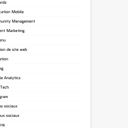
rds
cation Mobile
unity Management
ent Marketing
enu
ion de site web
ation
ng
e Analytics
-Tech
gram
s sociaux
ux sociaux
ité