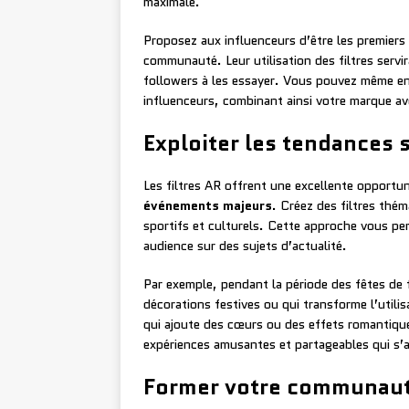
maximale.
Proposez aux influenceurs d’être les premiers 
communauté. Leur utilisation des filtres servi
followers à les essayer. Vous pouvez même env
influenceurs, combinant ainsi votre marque av
Exploiter les tendances 
Les filtres AR offrent une excellente opportun
événements majeurs
. Créez des filtres thé
sportifs et culturels. Cette approche vous pe
audience sur des sujets d’actualité.
Par exemple, pendant la période des fêtes de f
décorations festives ou qui transforme l’utili
qui ajoute des cœurs ou des effets romantiques
expériences amusantes et partageables qui s’a
Former votre communauté 