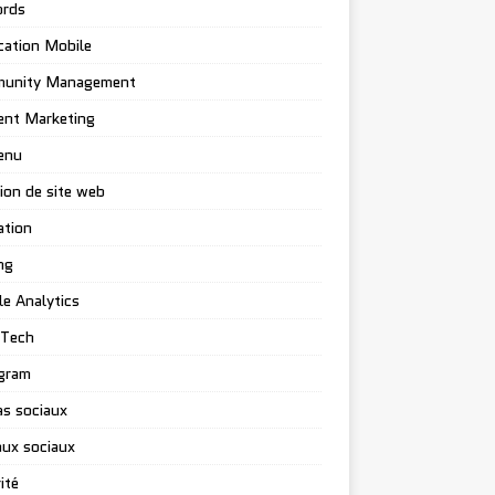
rds
cation Mobile
unity Management
ent Marketing
enu
ion de site web
ation
ng
e Analytics
-Tech
gram
s sociaux
ux sociaux
ité