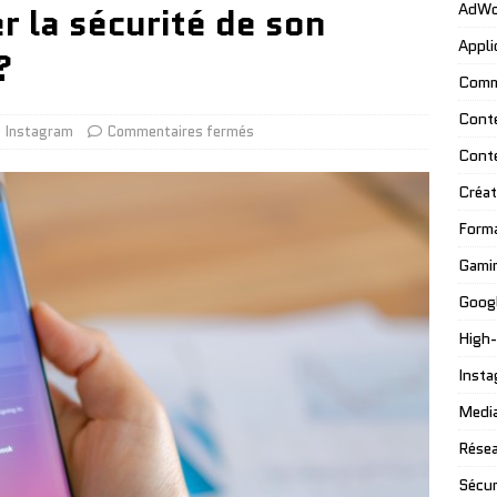
 la sécurité de son
AdWo
Appli
?
Comm
Cont
Instagram
Commentaires fermés
Cont
Créat
Form
Gami
Googl
High
Insta
Media
Résea
Sécur